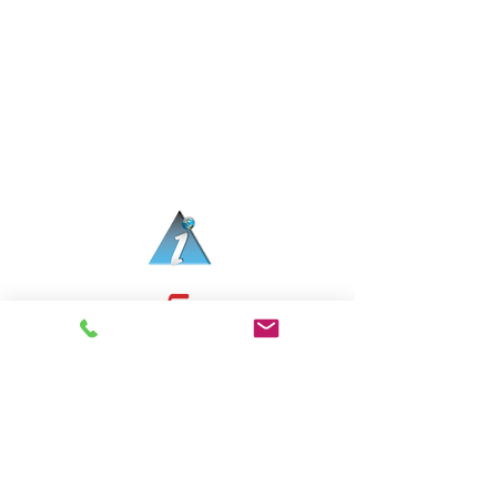
아메리칸스템프랩어학원 (제3770호) | 교습과목: 실
용영어
6, Harmony-ro 178beon-gil, Yeonsu-gu,