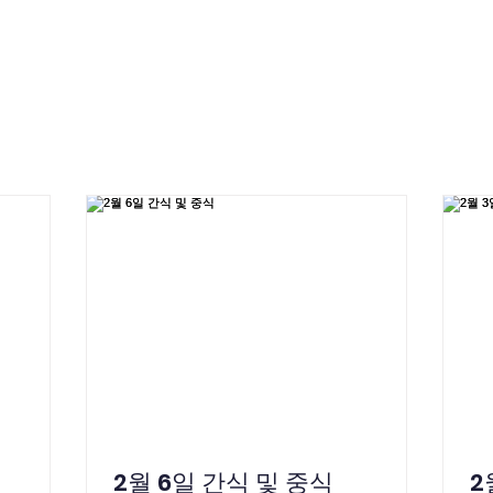
About
Admission
Academics
ASP Partners
2월 6일 간식 및 중식
2